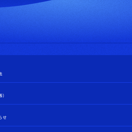
法
等）
らせ