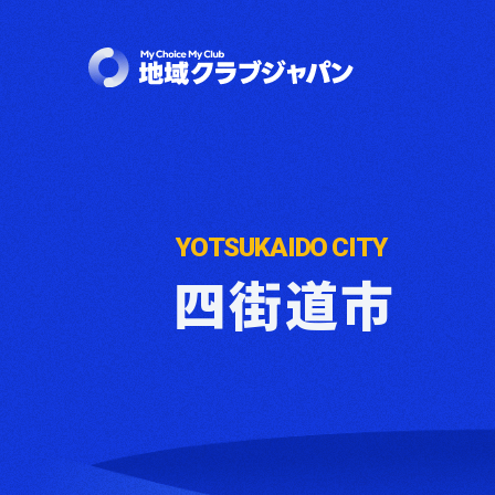
Y
O
T
S
U
K
A
I
D
O
C
I
T
Y
四
街
道
市